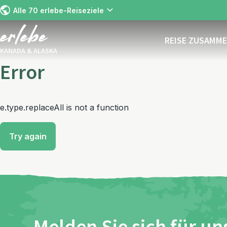
Alle 70 erlebe-Reiseziele
REISE ZUSAMM
KANADA & ALASKA
Error
e.type.replaceAll is not a function
Try again