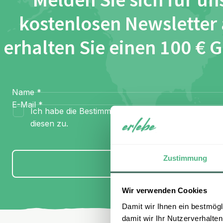
Melden Sie sich für un
kostenlosen Newsletter
erhalten Sie einen 100 € 
Name
*
E-Mail
*
Ich habe die Bestimmungen zum
Datenschutz
gel
diesen zu.
Zustimmung
Anmelden
Wir verwenden Cookies
Damit wir Ihnen ein bestmögl
damit wir Ihr Nutzerverhalten