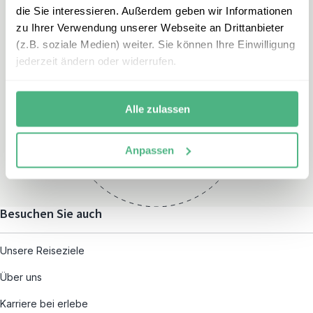
die Sie interessieren. Außerdem geben wir Informationen
zu Ihrer Verwendung unserer Webseite an Drittanbieter
(z.B. soziale Medien) weiter. Sie können Ihre Einwilligung
jederzeit ändern oder widerrufen.
Öffnungszeiten
Montag – Freitag:
Alle zulassen
08:00 – 19:00
und nach individueller
Anpassen
Terminvereinbarung
Besuchen Sie auch
Unsere Reiseziele
Über uns
Karriere bei erlebe