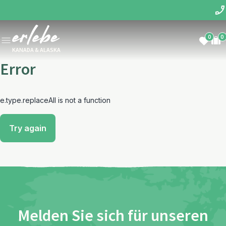
0
0
KANADA & ALASKA
Error
e.type.replaceAll is not a function
Try again
Melden Sie sich für unseren