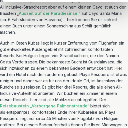
Eine andere Möglichkeit mit Unterbringung in einem komfortablen
All Inclusive-Strandresort aber auf einem kleinen Cayo ist auch der
Baustein „
Auszeit auf der Paradiesinsel
“ auf Cayo Santa Maria
(ca. 6 Fahrstunden von Havanna) – hier können Sie es sich mit
einem Buch unter einem Sonnenschirm aus Schilf gemütlich
machen.
Auch im Osten Kubas liegt in kurzer Entfernung vom Flughafen ein
gut entwickeltes Küstengebiet mit zahlreichen komfortablen
Resorts. Bei Holguin liegen vier Strandbuchten, die den Namen
Costa Verde tragen. Die bekannteste Bucht ist Guardalavaca, die
sich inzwischen zu einem bekannten Badeort entwickelt hat. Hier
wird ein Hotel nach dem anderen gebaut. Playa Pesquero ist etwas
ruhiger und daher war es für uns der ideale Ort, im Anschluss der
Rundreise zu relaxen. Es gibt hier drei Resorts, die alle einen All-
Inclusive-Aufenthalt anbieten. Wir buchen ein Zimmer in einem
dieser Resorts- hier sind alle Mahlzeiten inbegriffen. Der
Reisebaustein „Verborgene Palmenstrände“
bietet sich
als entspanntes, komfortables Ende Ihrer Kubareise an. Playa
Pesquero liegt nur circa 45 Minuten vom Flugplatz von Holguin
entfernt. Bei diesem Badeaufenthalt können Sie Ihren Mietwagen in