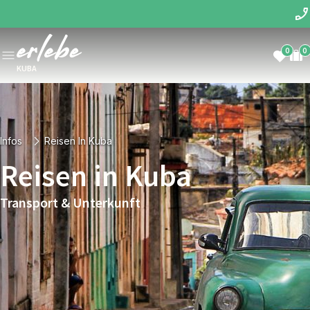
0
0
KUBA
Infos
Reisen In Kuba
Reisen in Kuba
Transport & Unterkunft