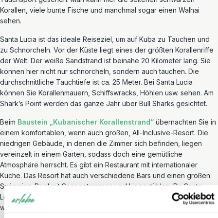
Korallen, viele bunte Fische und manchmal sogar einen Walhai
sehen.
Santa Lucia ist das ideale Reiseziel, um auf Kuba zu Tauchen und
zu Schnorcheln. Vor der Küste liegt eines der größten Korallenriffe
der Welt. Der weiße Sandstrand ist beinahe 20 Kilometer lang. Sie
können hier nicht nur schnorcheln, sondern auch tauchen. Die
durchschnittliche Tauchtiefe ist ca. 25 Meter. Bei Santa Lucia
können Sie Korallenmauern, Schiffswracks, Höhlen usw. sehen. Am
Shark’s Point werden das ganze Jahr über Bull Sharks gesichtet.
Beim
Baustein „Kubanischer Korallenstrand“
übernachten Sie in
einem komfortablen, wenn auch großen, All-Inclusive-Resort. Die
niedrigen Gebäude, in denen die Zimmer sich befinden, liegen
vereinzelt in einem Garten, sodass doch eine gemütliche
Atmosphäre herrscht. Es gibt ein Restaurant mit internationaler
Küche. Das Resort hat auch verschiedene Bars und einen großen
Swimming-Pool mit Sonnenterrasse und Liegestühlen. Da Santa
Lucia sehr beliebt bei den Kanadiern ist, herrscht hier meist ein
wenig Partystimmung.