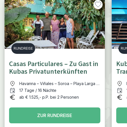
RUNDREISE
RU
Casas Particulares – Zu Gast in
Kub
Kubas Privatunterkünften
Tra
viel
Havanna – Viñales – Soroa – Playa Larga -
Trinidad – Santa Clara - Varadero
17 Tage / 16 Nächte
ab € 1.525,- p.P. bei 2 Personen
ZUR RUNDREISE