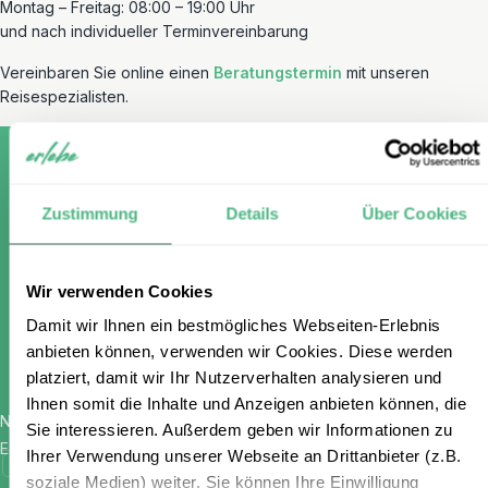
Montag – Freitag: 08:00 – 19:00 Uhr
und nach individueller Terminvereinbarung
Vereinbaren Sie online einen
Beratungstermin
mit unseren
Reisespezialisten.
Zustimmung
Details
Über Cookies
Melden Sie sich für unseren
kostenlosen Newsletter an und
Wir verwenden Cookies
erhalten Sie einen 100 €
Damit wir Ihnen ein bestmögliches Webseiten-Erlebnis
Gutschein
anbieten können, verwenden wir Cookies. Diese werden
platziert, damit wir Ihr Nutzerverhalten analysieren und
Ihnen somit die Inhalte und Anzeigen anbieten können, die
Name
*
Sie interessieren. Außerdem geben wir Informationen zu
E-Mail
*
Ihrer Verwendung unserer Webseite an Drittanbieter (z.B.
Ich habe die Bestimmungen zum
Datenschutz
gelesen und
soziale Medien) weiter. Sie können Ihre Einwilligung
stimme diesen zu.