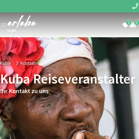
0
0
KUBA
Kuba
Kontakt
Kuba Reiseveranstalter
Ihr Kontakt zu uns