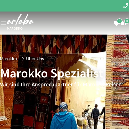
0
0
MAROKKO
Marokko
Über Uns
Marokko Spezialist
Wir sind Ihre Ansprechpartner für Marokko Reisen