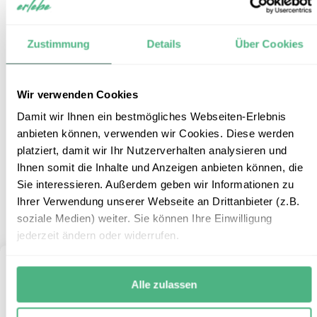
Auf dem Weg zur Dades-Schlucht
11
Zustimmung
Details
Über Cookies
Reiseform:
Individualbaustein
Reisedauer:
3 Tage / 2 Nächte
Wir verwenden Cookies
Reiseroute:
Ait Benhaddou – Dades-Schlucht (Der
Damit wir Ihnen ein bestmögliches Webseiten-Erlebnis
Baustein ist auch umgekehrt möglich, von der
anbieten können, verwenden wir Cookies. Diese werden
Dades-Schlucht nach Ait Benhaddou)
platziert, damit wir Ihr Nutzerverhalten analysieren und
Reisepreis:
ab € 620,- p.P. bei 2 Personen
Ihnen somit die Inhalte und Anzeigen anbieten können, die
Mehr Informationen
Sie interessieren. Außerdem geben wir Informationen zu
Ihrer Verwendung unserer Webseite an Drittanbieter (z.B.
+
ZUM REISEBAUSTEIN
soziale Medien) weiter. Sie können Ihre Einwilligung
jederzeit ändern oder widerrufen.
Alle zulassen