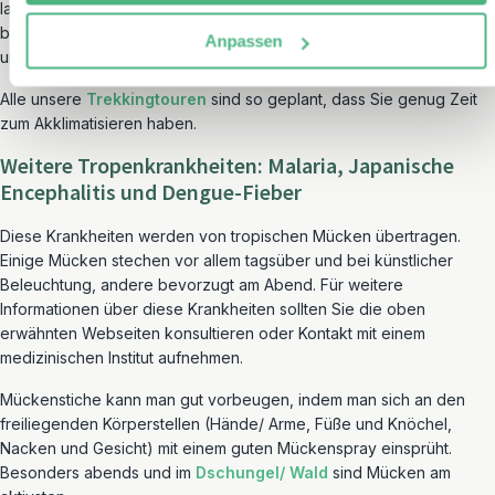
langsamen Anstieg auf Höhen von über 2500 Meter; Akklimtisierung
beim Aufstieg auf über 2500 Meter; Verzicht auf Alkohol, Koffein
Anpassen
und Schlafmittel; Konsum von reichlich Wasser oder Kräutertee.
Alle unsere
Trekkingtouren
sind so geplant, dass Sie genug Zeit
zum Akklimatisieren haben.
Weitere Tropenkrankheiten: Malaria, Japanische
Encephalitis und Dengue-Fieber
Diese Krankheiten werden von tropischen Mücken übertragen.
Einige Mücken stechen vor allem tagsüber und bei künstlicher
Beleuchtung, andere bevorzugt am Abend. Für weitere
Informationen über diese Krankheiten sollten Sie die oben
erwähnten Webseiten konsultieren oder Kontakt mit einem
medizinischen Institut aufnehmen.
Mückenstiche kann man gut vorbeugen, indem man sich an den
freiliegenden Körperstellen (Hände/ Arme, Füße und Knöchel,
Nacken und Gesicht) mit einem guten Mückenspray einsprüht.
Besonders abends und im
Dschungel/ Wald
sind Mücken am