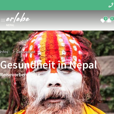
0
0
NEPAL
Infos
Gesundheit
Gesundheit in Nepal
Reisevorbereitung