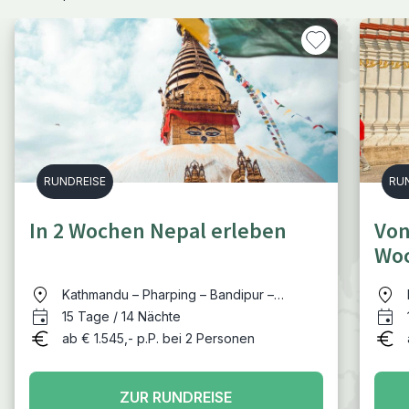
RUNDREISE
RU
In 2 Wochen Nepal erleben
Von
Woc
Kathmandu – Pharping – Bandipur –
Pokhara – Chitwan Nationalpark –
15 Tage / 14 Nächte
Kathmandu
ab € 1.545,- p.P. bei 2 Personen
ZUR RUNDREISE