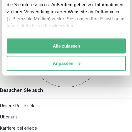
die Sie interessieren. Außerdem geben wir Informationen
zu Ihrer Verwendung unserer Webseite an Drittanbieter
(z.B. soziale Medien) weiter. Sie können Ihre Einwilligung
jederzeit ändern oder widerrufen.
Öffnungszeiten
Montag – Freitag:
Alle zulassen
08:00 – 19:00
und nach individueller
Anpassen
Terminvereinbarung
Besuchen Sie auch
Unsere Reiseziele
Über uns
Karriere bei erlebe