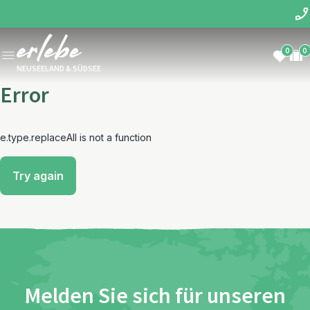
0
0
NEUSEELAND & SÜDSEE
Error
e.type.replaceAll is not a function
Try again
Melden Sie sich für unseren