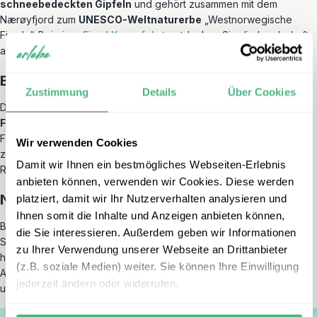
schneebedeckten Gipfeln
und gehört zusammen mit dem
Nærøyfjord zum
UNESCO-Weltnaturerbe
„Westnorwegische
Fjorde“. Bei einer
Fjord Kreuzfahrt
entdecken Sie die Landschaft
aus einer ganz neuen Perspektive.
Bergen
Zustimmung
Details
Über Cookies
Die zweitgrößte Stadt Norwegens wird auch
„Das Herz der
Fjorde“
genannt. Das
alte Hanseviertel
in
Bryggen
ist auf jeden
Fall einen Besuch wert. Dieses Viertel ist bekannt für seine
Wir verwenden Cookies
zahlreichen
bunten Holzhäuser
und zieht mit Museum, Läden und
Damit wir Ihnen ein bestmögliches Webseiten-Erlebnis
Restaurants sowohl Einheimische als auch Touristen an.
anbieten können, verwenden wir Cookies. Diese werden
Nordkap
platziert, damit wir Ihr Nutzerverhalten analysieren und
Ihnen somit die Inhalte und Anzeigen anbieten können,
Besuchen Sie den
nördlichsten Punkt Europas
: Das
Nordkap
. Im
die Sie interessieren. Außerdem geben wir Informationen
Sommer geht hier die Sonne monatelang nicht unter. Von den
zu Ihrer Verwendung unserer Webseite an Drittanbieter
hohen Klippen haben Sie einen atemberaubenden Blick auf den
(z.B. soziale Medien) weiter. Sie können Ihre Einwilligung
Arktischen Ozean, im dem nur noch
Spitzbergen
zwischen Ihnen
jederzeit ändern oder widerrufen.
und dem
Nordpol
liegt.