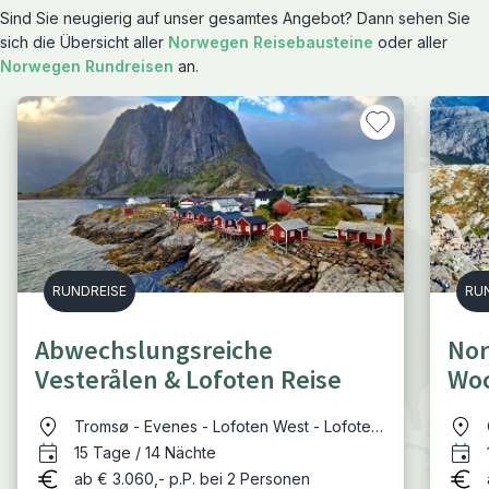
Sind Sie neugierig auf unser gesamtes Angebot? Dann sehen Sie
sich die Übersicht aller
Norwegen Reisebausteine
oder aller
Norwegen Rundreisen
an.
RUNDREISE
RU
Abwechslungsreiche
Nor
Vesterålen & Lofoten Reise
Woc
No
Tromsø - Evenes - Lofoten West - Lofoten
Ost - Vesterålen - Senja - Sommarøy
15 Tage / 14 Nächte
ab € 3.060,- p.P. bei 2 Personen