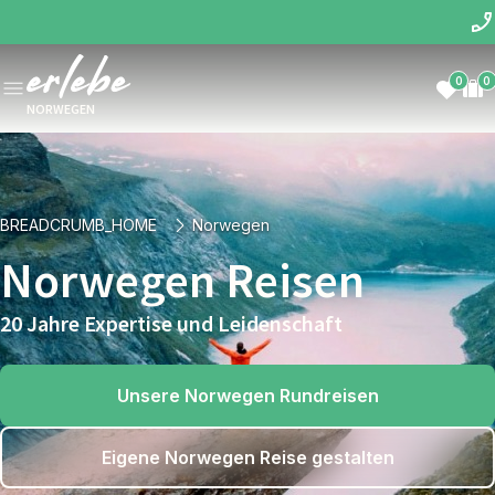
0
0
NORWEGEN
BREADCRUMB_HOME
Norwegen
Norwegen Reisen
20 Jahre Expertise und Leidenschaft
Unsere Norwegen Rundreisen
Eigene Norwegen Reise gestalten