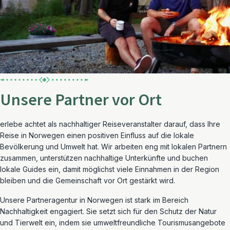
Unsere Partner vor Ort
erlebe
achtet
als
nachhaltiger
Reiseveranstalter
darauf,
dass
Ihre
Reise
in
Norwegen
einen
positiven
Einfluss
auf
die
lokale
Bevölkerung
und
Umwelt
hat.
Wir
arbeiten
eng
mit
lokalen
Partnern
zusammen,
unterstützen
nachhaltige
Unterkünfte
und
buchen
lokale
Guides
ein,
damit
möglichst
viele
Einnahmen
in
der
Region
bleiben
und
die
Gemeinschaft
vor
Ort
gestärkt
wird.
Unsere
Partneragentur
in
Norwegen
ist
stark
im
Bereich
Nachhaltigkeit
engagiert.
Sie
setzt
sich
für
den
Schutz
der
Natur
und
Tierwelt
ein,
indem
sie
umweltfreundliche
Tourismusangebote