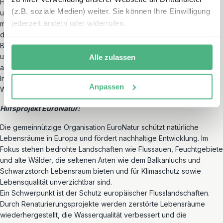
Höhe von
12,- Euro pro Buchung
festgesetzt. Das macht sowohl
(z.B. soziale Medien) weiter. Sie können Ihre Einwilligung
unseren als auch Ihren Aufwand deutlich geringer. Es ist aber auch
jederzeit ändern oder widerrufen.
möglich, diesen Betrag zu ändern – bitte geben Sie in diesem Fall
die gewünschte Spendenhöhe im Kommentarfeld Ihres
Buchungsformulars an. Wir übernehmen dann alle weiteren Schritte
und damit die Garantie, dass Ihre Spende direkt bei EuroNatur
Alle zulassen
ankommt und dort sinnvoll eingesetzt wird. Ausführlichere
Informationen zu den Projekten von EuroNatur finden Sie auf der
Anpassen
Webseite:
euronatur.org
.
Hilfsprojekt EuroNatur:
Die gemeinnützige Organisation EuroNatur schützt natürliche
Lebensräume in Europa und fördert nachhaltige Entwicklung. Im
Fokus stehen bedrohte Landschaften wie Flussauen, Feuchtgebiete
und alte Wälder, die seltenen Arten wie dem Balkanluchs und
Schwarzstorch Lebensraum bieten und für Klimaschutz sowie
Lebensqualität unverzichtbar sind.
Ein Schwerpunkt ist der Schutz europäischer Flusslandschaften.
Durch Renaturierungsprojekte werden zerstörte Lebensräume
wiederhergestellt, die Wasserqualität verbessert und die