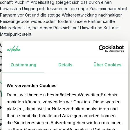
schafft.
Auch
im
Arbeitsalltag
spiegelt
sich
das
durch
einen
bewussten
Umgang
mit
Ressourcen,
die
enge
Zusammenarbeit
mit
Partnern
vor
Ort
und
die
stetige
Weiterentwicklung
nachhaltiger
Reiseangebote
wider.
Zudem
fördern
unsere
Partner
sanfte
Naturerlebnisse,
bei
denen
Rücksicht
auf
Umwelt
und
Kultur
im
Mittelpunkt
steht.
Unser
Partner
ist
Mitglied
der
TourCert-
Community
und
verpflichtet
sich
damit
zu
hohen
ökologischen
und
sozialen
Standards
im
Tourismus.
Seit
2023
pflanzen
diese
für
jede
gebuchte
Gruppe
einen
Baum
in
Zusammenarbeit
mit
der
Growing
Trees
Network
Zustimmung
Details
Über Cookies
Foundation,
um
aktiv
zur
Erhaltung
der
Wälder
beizutragen.
Wir verwenden Cookies
Wo können Sie unterstützen?
Damit wir Ihnen ein bestmögliches Webseiten-Erlebnis
anbieten können, verwenden wir Cookies. Diese werden
Hilfsprojekte vor Ort:
platziert, damit wir Ihr Nutzerverhalten analysieren und
Ihnen somit die Inhalte und Anzeigen anbieten können,
Jeder erlebe Kunde kann selber entscheiden, ob er bei seiner
die Sie interessieren. Außerdem geben wir Informationen
Buchung dieses Projekt unterstützen möchte. Es ist ein Betrag in
zu Ihrer Verwendung unserer Webseite an Drittanbieter