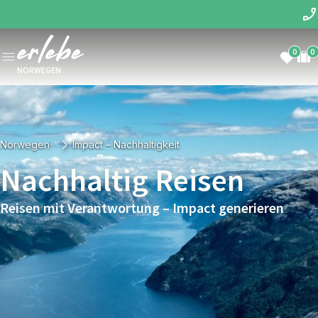
0
0
NORWEGEN
Norwegen
Impact – Nachhaltigkeit
Nachhaltig Reisen
Reisen mit Verantwortung – Impact generieren