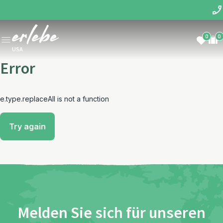
0
0
USA
Error
e.type.replaceAll is not a function
Try again
Melden Sie sich für unseren