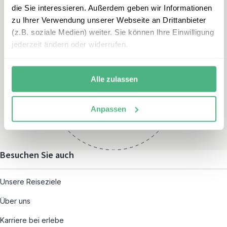
die Sie interessieren. Außerdem geben wir Informationen
zu Ihrer Verwendung unserer Webseite an Drittanbieter
(z.B. soziale Medien) weiter. Sie können Ihre Einwilligung
jederzeit ändern oder widerrufen.
Öffnungszeiten
Montag – Freitag:
Alle zulassen
08:00 – 19:00
und nach individueller
Anpassen
Terminvereinbarung
Besuchen Sie auch
Unsere Reiseziele
Über uns
Karriere bei erlebe