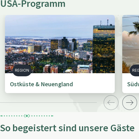
USA-Programm
REGION
RE
Ostküste & Neuengland
Süd
So begeistert sind unsere Gäste