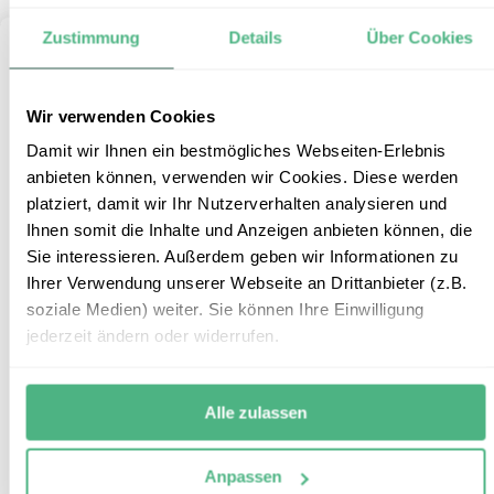
Zustimmung
Details
Über Cookies
Wir verwenden Cookies
Damit wir Ihnen ein bestmögliches Webseiten-Erlebnis
anbieten können, verwenden wir Cookies. Diese werden
platziert, damit wir Ihr Nutzerverhalten analysieren und
Ihnen somit die Inhalte und Anzeigen anbieten können, die
Sie interessieren. Außerdem geben wir Informationen zu
Ihrer Verwendung unserer Webseite an Drittanbieter (z.B.
soziale Medien) weiter. Sie können Ihre Einwilligung
Upper Keys – Reef & Relax
9
jederzeit ändern oder widerrufen.
Reiseform:
Individualbaustein
Alle zulassen
Reisedauer:
3 Tage / 2 Nächte
Reiseroute:
Upper Keys
Anpassen
Reisepreis:
ab € 515,- p.P. bei 2 Personen (Mai bis