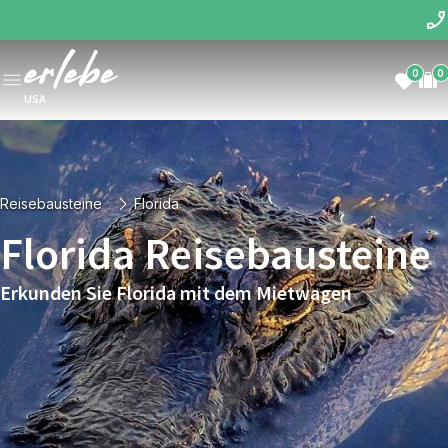
0
0
USA
Reisebausteine
Florida
Florida Reisebausteine
Erkunden Sie Florida mit dem Mietwagen