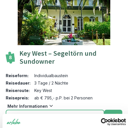
Key West – Segeltörn und
8
Sundowner
Reiseform:
Individualbaustein
Reisedauer:
3 Tage / 2 Nächte
Reiseroute:
Key West
Reisepreis:
ab € 795,- p.P. bei 2 Personen
Mehr Informationen
+
ZUM REISEBAUSTEIN