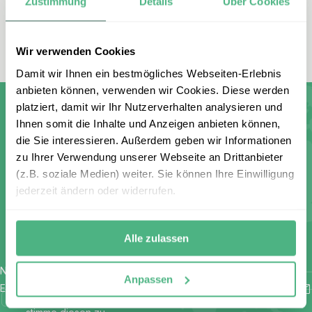
Zustimmung
Details
Über Cookies
Wir verwenden Cookies
Damit wir Ihnen ein bestmögliches Webseiten-Erlebnis
anbieten können, verwenden wir Cookies. Diese werden
platziert, damit wir Ihr Nutzerverhalten analysieren und
Ihnen somit die Inhalte und Anzeigen anbieten können,
die Sie interessieren. Außerdem geben wir Informationen
Melden Sie sich für unseren
zu Ihrer Verwendung unserer Webseite an Drittanbieter
kostenlosen Newsletter an und
(z.B. soziale Medien) weiter. Sie können Ihre Einwilligung
jederzeit ändern oder widerrufen.
erhalten Sie einen 100 €
Gutschein
Alle zulassen
Name
*
Anpassen
E-Mail
*
Ich habe die Bestimmungen zum
Datenschutz
gelesen und