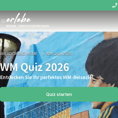
REISEN – EINFACH NÄHER DRAN
BREADCRUMB_HOME
WM Quiz 2026
WM Quiz 2026
Entdecken Sie Ihr perfektes WM-Reiseziel
Quiz starten