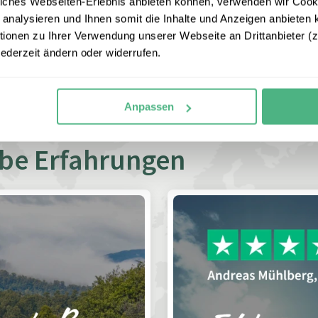
iches Webseiten-Erlebnis anbieten können, verwenden wir Cooki
 analysieren und Ihnen somit die Inhalte und Anzeigen anbieten k
Wie wirkt sich Kerosinknappheit auf 
onen zu Ihrer Verwendung unserer Webseite an Drittanbieter (z.
jederzeit ändern oder widerrufen.
Über 10.000 zufriedene Gäste jährlich
Mehr als 650 Rundreisen und 1.600 Reisebausteine
Anpassen
ebe Erfahrungen