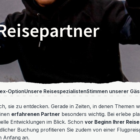
 Reisepartner
e
lex-Option
Unsere Reisespezialisten
Stimmen unserer Gäs
sch, sie zu entdecken. Gerade in Zeiten, in denen Themen w
einen
erfahrenen Partner
besonders wichtig. Bei erlebe plan
tuelle Entwicklungen im Blick. Schon
vor Beginn Ihrer Reise
icher Buchung profitieren Sie zudem von einer Flugpreisgar
n Anfang an.