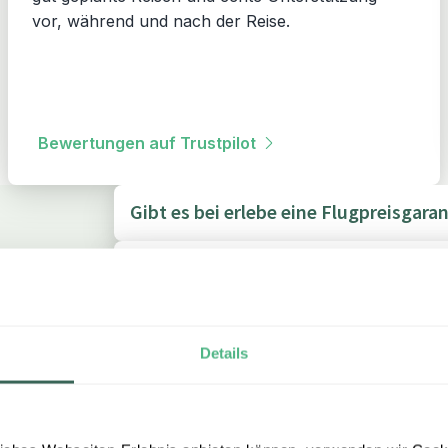
vor, während und nach der Reise.
Bewertungen auf Trustpilot
Gibt es bei erlebe eine Flugpreisgaran
Wie erreiche ich aktuell Reiseziele in
Was passiert, wenn für mein Reiselan
Details
Gilt meine Reiserücktrittsversicheru
Für welche Länder liegt derzeit eine