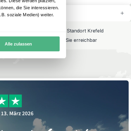
es. Diese werden platziert,
önnen, die Sie interessieren.
meine Reise aus?
B. soziale Medien) weiter.
90 Reisespezialisten am Standort Krefeld
An 365 Tagen 24/7 für Sie erreichbar
Alle zulassen