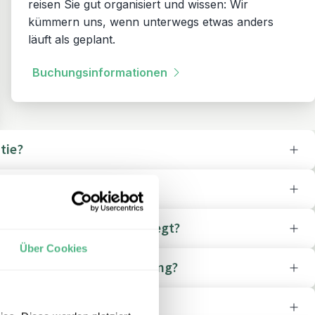
reisen Sie gut organisiert und wissen: Wir
kümmern uns, wenn unterwegs etwas anders
läuft als geplant.
Buchungsinformationen
tie?
 Asien und Ozeanien?
d eine Reisewarnung vorliegt?
Über Cookies
ng im Fall einer Reisewarnung?
 Reisewarnung vor?