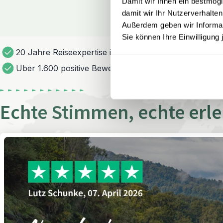
Damit wir Ihnen ein bestmögl
damit wir Ihr Nutzerverhalten
Außerdem geben wir Informati
Sie können Ihre Einwilligung 
20 Jahre Reiseexpertise in über 70 Ländern
Über 1.600 positive Bewertungen bei Trustpilot
Echte Stimmen, echte erl