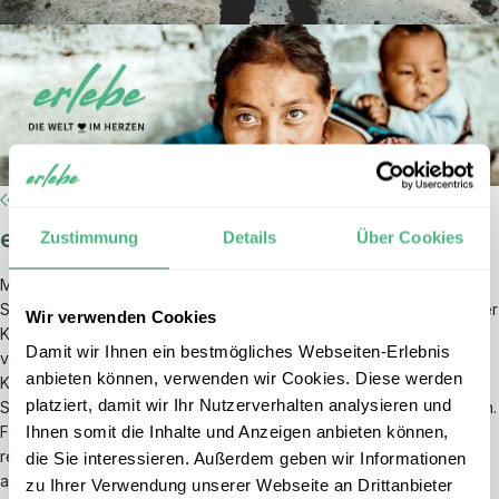
erlebe Kroatien!
Zustimmung
Details
Über Cookies
Mit
Kroatien
haben wir ein faszinierendes Reiseziel in Europa für
Sie in unser Programm aufgenommen. Schauen Sie sich auf unserer
Wir verwenden Cookies
Kroatien Seite um und verlieben Sie sich in dieses wunderschöne,
Damit wir Ihnen ein bestmögliches Webseiten-Erlebnis
vielseitige Land!
anbieten können, verwenden wir Cookies. Diese werden
Kroatien können Sie auch in der aktuellen, außergewöhnlichen
platziert, damit wir Ihr Nutzerverhalten analysieren und
Situation schon in diesem Sommer mit einem guten Gefühl bereisen.
Ihnen somit die Inhalte und Anzeigen anbieten können,
Für den Urlaub mit Kindern bieten wir Ihnen dort neben unseren
regulären Rundreisen ein besonders familiengerechtes Programm
die Sie interessieren. Außerdem geben wir Informationen
an.
zu Ihrer Verwendung unserer Webseite an Drittanbieter