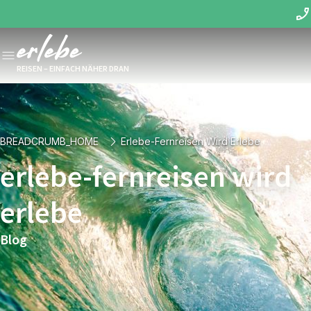
REISEN – EINFACH NÄHER DRAN
BREADCRUMB_HOME
Erlebe-Fernreisen Wird Erlebe
erlebe-fernreisen wird
erlebe
Blog