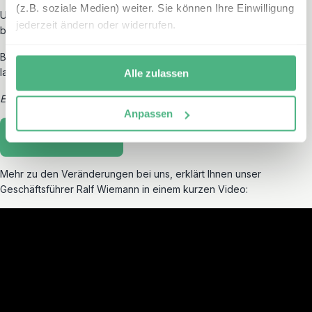
(z.B. soziale Medien) weiter. Sie können Ihre Einwilligung
Und wir bleiben dran: Für 2021 können wir Ihnen noch weitere
jederzeit ändern oder widerrufen.
beeindruckende Reiseländer in Europa versprechen!
Besuchen Sie uns auf unserer neuen Webseite erlebe.de und
lassen Sie sich von unseren einmaligen Reisen begeistern!
Alle zulassen
Erleben Sie mit uns die Welt im Herzen!
Anpassen
Erleben Sie neues
Mehr zu den Veränderungen bei uns, erklärt Ihnen unser
Geschäftsführer Ralf Wiemann in einem kurzen Video: