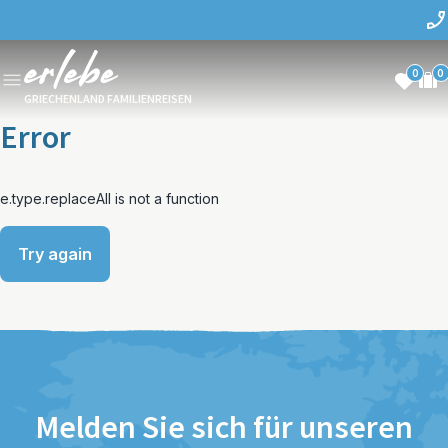
0
0
GRIECHENLAND FAMILIENREISEN
Error
e.type.replaceAll is not a function
Try again
Melden Sie sich für unseren