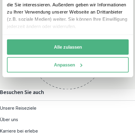
die Sie interessieren. Außerdem geben wir Informationen
zu Ihrer Verwendung unserer Webseite an Drittanbieter
(z.B. soziale Medien) weiter. Sie können Ihre Einwilligung
jederzeit ändern oder widerrufen.
Öffnungszeiten
Montag – Freitag:
Alle zulassen
08:00 – 19:00
und nach individueller
Anpassen
Terminvereinbarung
Besuchen Sie auch
Unsere Reiseziele
Über uns
Karriere bei erlebe