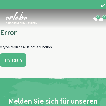
0
0
GRIECHENLAND & ZYPERN
Error
e.type.replaceAll is not a function
Try again
Melden Sie sich für unseren