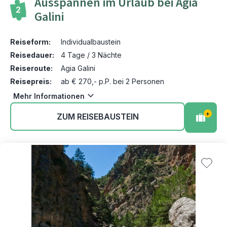
Ausspannen im Urlaub bei Agia
2
Galini
Reiseform:
Individualbaustein
Reisedauer:
4 Tage / 3 Nächte
Reiseroute:
Agia Galini
Reisepreis:
ab € 270,- p.P. bei 2 Personen
Mehr Informationen
+
ZUM REISEBAUSTEIN