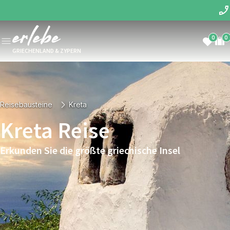
0
0
GRIECHENLAND & ZYPERN
Reisebausteine
Kreta
Kreta Reise
Erkunden Sie die größte griechische Insel