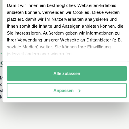
Damit wir Ihnen ein bestmögliches Webseiten-Erlebnis
REGION
RE
anbieten können, verwenden wir Cookies. Diese werden
platziert, damit wir Ihr Nutzerverhalten analysieren und
Festland & Peloponnes
Kyk
Ihnen somit die Inhalte und Anzeigen anbieten können, die
Sie interessieren. Außerdem geben wir Informationen zu
Ihrer Verwendung unserer Webseite an Drittanbieter (z.B.
soziale Medien) weiter. Sie können Ihre Einwilligung
jederzeit ändern oder widerrufen.
So begeistert sind unsere Gäste
Alle zulassen
Mit einer hervorragenden Bewertung auf Trustpilot zählt erlebe zu
den
bestbewerteten Reiseveranstaltern
in Deutschland und
Anpassen
steht für außergewöhnlichen Service sowie erstklassige
Kundenberatung.