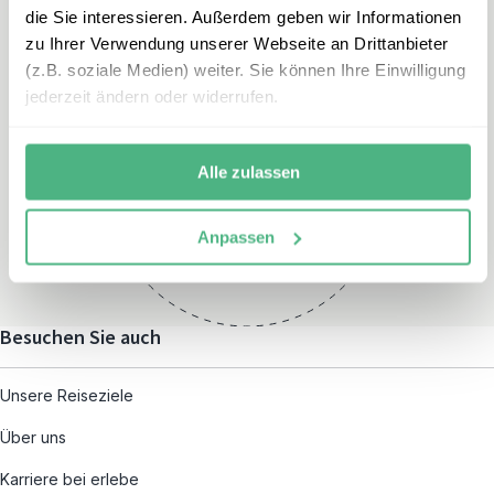
die Sie interessieren. Außerdem geben wir Informationen
zu Ihrer Verwendung unserer Webseite an Drittanbieter
(z.B. soziale Medien) weiter. Sie können Ihre Einwilligung
jederzeit ändern oder widerrufen.
Öffnungszeiten
Montag – Freitag:
Alle zulassen
08:00 – 19:00
und nach individueller
Anpassen
Terminvereinbarung
Besuchen Sie auch
Unsere Reiseziele
Über uns
Karriere bei erlebe