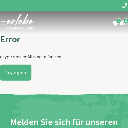
0
0
KANADA & ALASKA
Error
e.type.replaceAll is not a function
Try again
Melden Sie sich für unseren