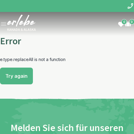
0
0
KANADA & ALASKA
Error
e.type.replaceAll is not a function
Try again
Melden Sie sich für unseren