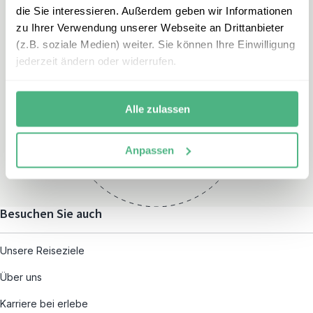
die Sie interessieren. Außerdem geben wir Informationen
zu Ihrer Verwendung unserer Webseite an Drittanbieter
(z.B. soziale Medien) weiter. Sie können Ihre Einwilligung
jederzeit ändern oder widerrufen.
Öffnungszeiten
Montag – Freitag:
Alle zulassen
08:00 – 19:00
und nach individueller
Anpassen
Terminvereinbarung
Besuchen Sie auch
Unsere Reiseziele
Über uns
Karriere bei erlebe