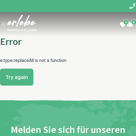
0
0
KANADA & ALASKA
Error
e.type.replaceAll is not a function
Try again
Melden Sie sich für unseren