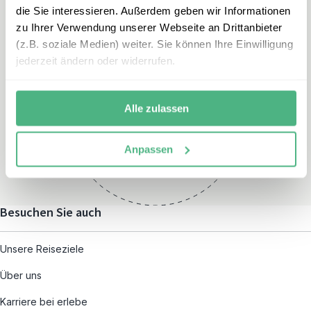
die Sie interessieren. Außerdem geben wir Informationen
zu Ihrer Verwendung unserer Webseite an Drittanbieter
(z.B. soziale Medien) weiter. Sie können Ihre Einwilligung
jederzeit ändern oder widerrufen.
Öffnungszeiten
Montag – Freitag:
Alle zulassen
08:00 – 19:00
und nach individueller
Anpassen
Terminvereinbarung
Besuchen Sie auch
Unsere Reiseziele
Über uns
Karriere bei erlebe