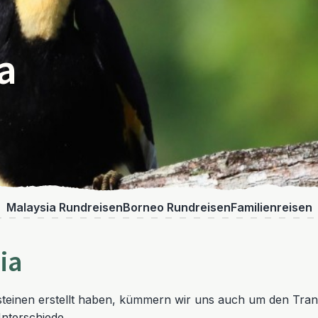
a
Malaysia Rundreisen
Borneo Rundreisen
Familienreisen
ia
teinen erstellt haben, kümmern wir uns auch um den Tra
nterschiede.