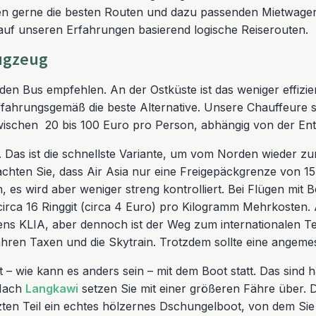
n gerne die besten Routen und dazu passenden Mietwagen.
 auf unseren Erfahrungen basierend logische Reiserouten.
lugzeug
n Bus empfehlen. An der Ostküste ist das weniger effizien
 erfahrungsgemäß die beste Alternative. Unsere Chauffeure
zwischen 20 bis 100 Euro pro Person, abhängig von der En
. Das ist die schnellste Variante, um vom Norden wieder 
beachten Sie, dass Air Asia nur eine Freigepäckgrenze von 1
en, es wird aber weniger streng kontrolliert. Bei Flügen mi
irca 16 Ringgit (circa 4 Euro) pro Kilogramm Mehrkosten. 
hafens KLIA, aber dennoch ist der Weg zum internationalen T
hren Taxen und die Skytrain. Trotzdem sollte eine angeme
 – wie kann es anders sein – mit dem Boot statt. Das sind h
 Nach
Langkawi
setzen Sie mit einer größeren Fähre über. 
zten Teil ein echtes hölzernes Dschungelboot, von dem Si