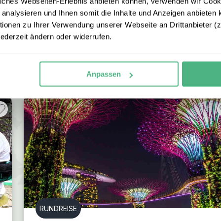
iches Webseiten-Erlebnis anbieten können, verwenden wir Cooki
 analysieren und Ihnen somit die Inhalte und Anzeigen anbieten k
onen zu Ihrer Verwendung unserer Webseite an Drittanbieter (z.
jederzeit ändern oder widerrufen.
nach Malaysia
ten. Hier finden Sie unsere beliebtesten
Rundreisen
und in
Anpassen
 mit Ihnen Ihre persönliche Traumreise.
RUNDREISE