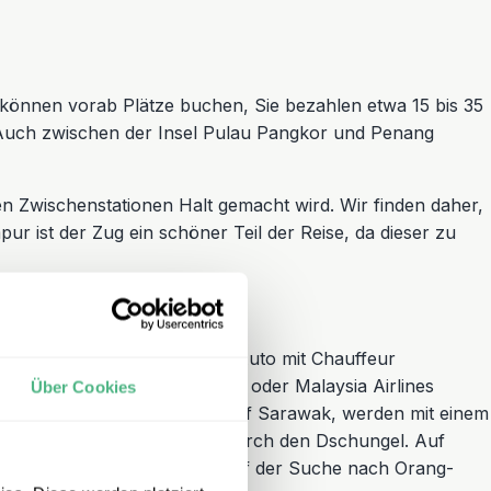
r können vorab Plätze buchen, Sie bezahlen etwa 15 bis 35
uch zwischen der Insel Pulau Pangkor und Penang
len Zwischenstationen Halt gemacht wird. Wir finden daher,
r ist der Zug ein schöner Teil der Reise, da dieser zu
dem Flugzeug oder mit einem Auto mit Chauffeur
se Flüge werden von Air Asia oder Malaysia Airlines
Über Cookies
hause bei den Kopfjägern
auf Sarawak, werden mit einem
 mit Booten über den Fluss durch den Dschungel. Auf
den unberührten Dschungel auf der Suche nach Orang-