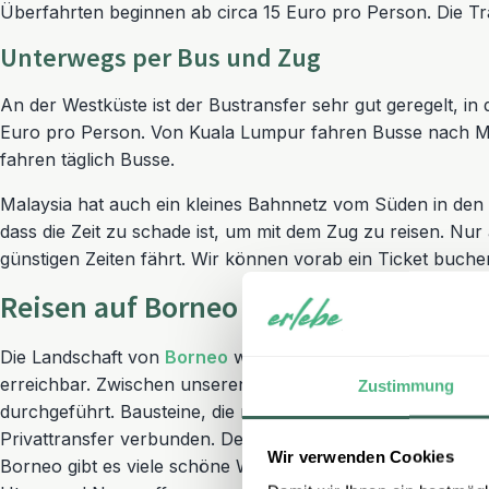
Überfahrten beginnen ab circa 15 Euro pro Person. Die Tra
Unterwegs per Bus und Zug
An der Westküste ist der Bustransfer sehr gut geregelt, i
Euro pro Person. Von Kuala Lumpur fahren Busse nach M
fahren täglich Busse.
Malaysia hat auch ein kleines Bahnnetz vom Süden in den No
dass die Zeit zu schade ist, um mit dem Zug zu reisen. Nu
günstigen Zeiten fährt. Wir können vorab ein Ticket buche
Reisen auf Borneo
Die Landschaft von
Borneo
wird vom tropischen Regenwald
erreichbar. Zwischen unseren Bausteinen auf Borneo regel
Zustimmung
durchgeführt. Bausteine, die nahe beieinander liegen, wi
Privattransfer verbunden. Der Chauffeur kennt den Weg g
Wir verwenden Cookies
Borneo gibt es viele schöne Wanderungen. Während einer