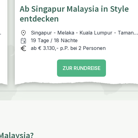
Ab Singapur Malaysia in Style
entdecken
-
Singapur - Melaka - Kuala Lumpur - Taman
Negara Nationalpark - Cameron Highlands -
19 Tage / 18 Nächte
Penang - Langkawi
ab € 3.130,- p.P. bei 2 Personen
ZUR RUNDREISE
Malaysia?