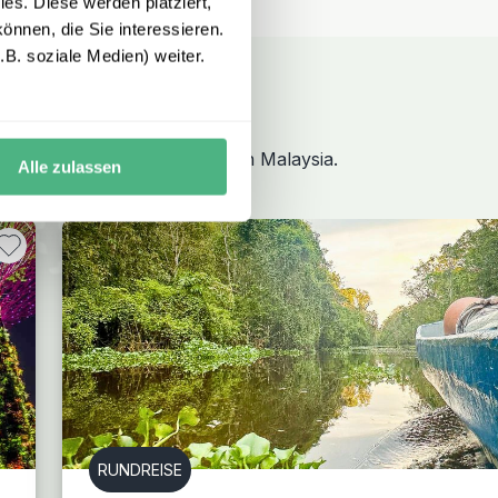
es. Diese werden platziert,
önnen, die Sie interessieren.
B. soziale Medien) weiter.
dividuellen
Reiseerlebnisse
in Malaysia.
Alle zulassen
RUNDREISE