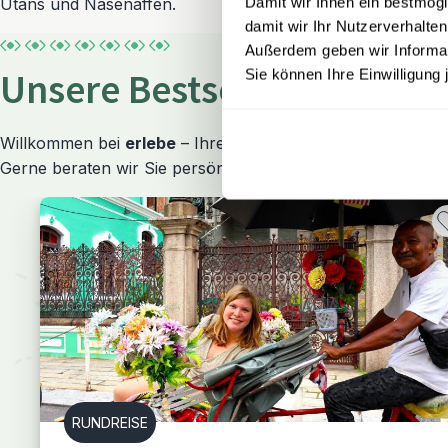
Damit wir Ihnen ein bestmögl
Utans und Nasenaffen.
damit wir Ihr Nutzerverhalten
Außerdem geben wir Informati
Sie können Ihre Einwilligung 
Unsere Bestseller-Reisen 
Willkommen bei
erlebe
– Ihrem persönlichen Reisespezialis
Gerne beraten wir Sie persönlich und erstellen gemeinsam
RUNDREISE