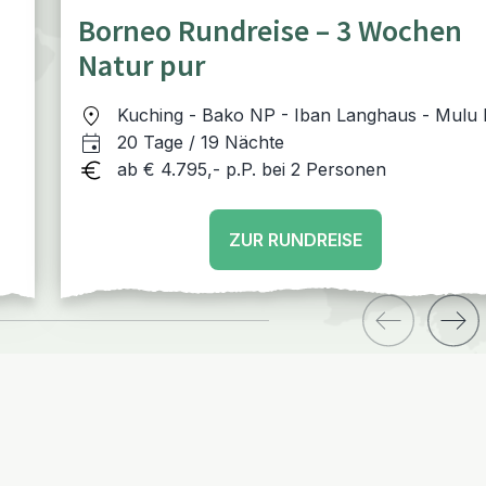
Borneo Rundreise – 3 Wochen
Natur pur
Kuching - Bako NP - Iban Langhaus - Mulu
- Kota Kinabalu - Tabin - Sukau - Sepilok -
20 Tage / 19 Nächte
Pulau Gaya
ab € 4.795,- p.P. bei 2 Personen
ZUR RUNDREISE