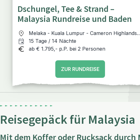
Dschungel, Tee & Strand –
Malaysia Rundreise und Baden
Melaka - Kuala Lumpur - Cameron Highlands 
Belum Regenwald - Pulau Perhentian - Kuala
15 Tage / 14 Nächte
Lumpur
ab € 1.795,- p.P. bei 2 Personen
ZUR RUNDREISE
Reisegepäck für Malaysia
Mit dem Koffer oder Rucksack durch 