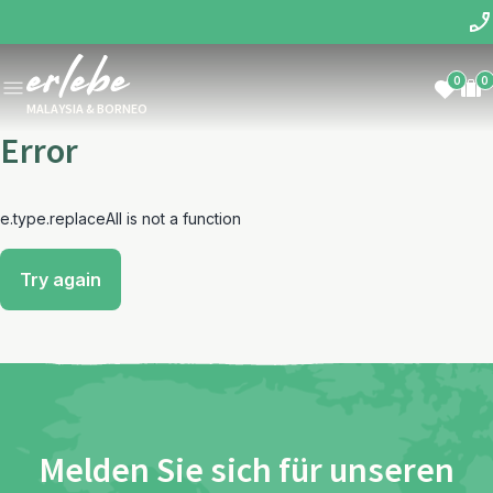
0
0
MALAYSIA & BORNEO
Error
e.type.replaceAll is not a function
Try again
Melden Sie sich für unseren