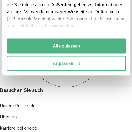
die Sie interessieren. Außerdem geben wir Informationen
zu Ihrer Verwendung unserer Webseite an Drittanbieter
(z.B. soziale Medien) weiter. Sie können Ihre Einwilligung
jederzeit ändern oder widerrufen.
Öffnungszeiten
Montag – Freitag:
Alle zulassen
08:00 – 19:00
und nach individueller
Anpassen
Terminvereinbarung
Besuchen Sie auch
Unsere Reiseziele
Über uns
Karriere bei erlebe