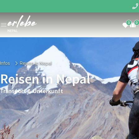
0
0
NEPAL
Infos
Reisen In Nepal
Reisen in Nepal
Transport & Unterkunft