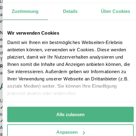
Das
Auswärtige Amt
führt detaillierte Sicherheits – und
Reisehinweise zu Nepal auf. Obwohl diese nicht immer regelmäßig
Zustimmung
Details
Über Cookies
aktualisiert werden kann man sich dort ganz gut
informieren:
Deutsches Auswärtiges Amt
.
Nepal ist ein Entwicklungsland und ein Vielvölkerstaat und hat auch
Wir verwenden Cookies
entsprechende Probleme. Seit jeher gibt es Konflikte zwischen
Damit wir Ihnen ein bestmögliches Webseiten-Erlebnis
ethnischen Bevölkerungsgruppen. Diese finden aber meistens in
anbieten können, verwenden wir Cookies. Diese werden
den abgelegenen Grenzregionen statt und richten sich nicht gegen
platziert, damit wir Ihr Nutzerverhalten analysieren und
Touristen. Unserer Meinung nach ist Nepal aber ein
sicheres
Ihnen somit die Inhalte und Anzeigen anbieten können, die
Reiseland
, wenn man bedachtsam und mit einem vernünftigen Maß
Sie interessieren. Außerdem geben wir Informationen zu
an Vorsicht reist. Aber dies gilt für alle Länder dieser Welt.
Ihrer Verwendung unserer Webseite an Drittanbieter (z.B.
Allgemeine Sicherheitshinweise
soziale Medien) weiter. Sie können Ihre Einwilligung
jederzeit ändern oder widerrufen.
Unsere Tipps für entspannte Nepalreisen:
✓
Abends und nachts sollte man nicht alleine durch abgelegene/
schlecht beleuchtete Straßen laufen
Alle zulassen
✓
Reagieren Sie bei aufdringlichen Verkäufern/ Fahrern und
Anbietern sonstiger Leistungen freundlich aber bestimmt
Anpassen
ablehnend.