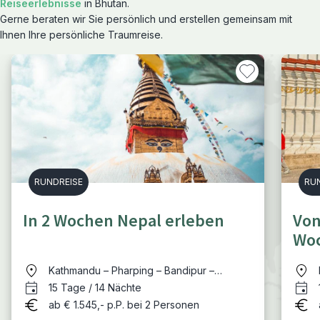
Reiseerlebnisse
in Bhutan.
Gerne beraten wir Sie persönlich und erstellen gemeinsam mit
Ihnen Ihre persönliche Traumreise.
RUNDREISE
RU
In 2 Wochen Nepal erleben
Von
Woc
Kathmandu – Pharping – Bandipur –
Pokhara – Chitwan Nationalpark –
15 Tage / 14 Nächte
Kathmandu
ab € 1.545,- p.P. bei 2 Personen