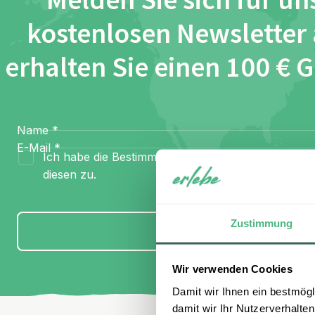
Melden Sie sich für un
kostenlosen Newsletter
erhalten Sie einen 100 € 
Name
*
E-Mail
*
Ich habe die Bestimmungen zum
Datenschutz
gel
diesen zu.
Zustimmung
Anmelden
Wir verwenden Cookies
Damit wir Ihnen ein bestmögl
damit wir Ihr Nutzerverhalten