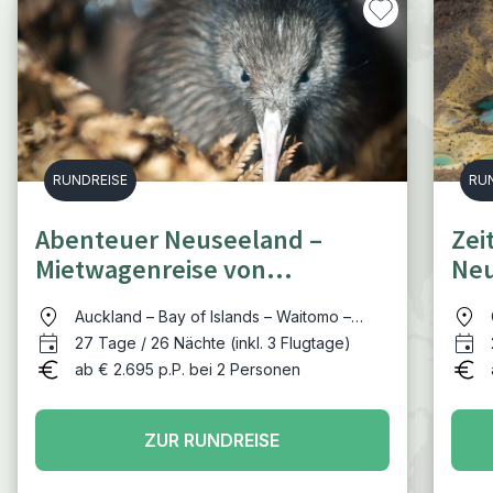
RUNDREISE
RU
Abenteuer Neuseeland –
Zei
Mietwagenreise von
Neu
Palmenstränden zu
Pre
Auckland – Bay of Islands – Waitomo –
Gletscherseen
Matamata - Rotorua – Tongariro NP –
27 Tage / 26 Nächte (inkl. 3 Flugtage)
Wellington – Picton – Abel Tasman NP –
ab € 2.695 p.P. bei 2 Personen
Hokitika – Fox Gletscher – Queenstown –
Te Anau – Milford Sound – Catlins –
Dunedin – Akaroa - Christchurch
ZUR RUNDREISE