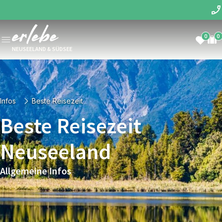
0
0
NEUSEELAND & SÜDSEE
Infos
Beste Reisezeit
Beste Reisezeit
Neuseeland
Allgemeine Infos