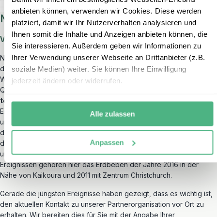
anbieten können, verwenden wir Cookies. Diese werden
Naturereignisse in Neuseeland
platziert, damit wir Ihr Nutzerverhalten analysieren und
Ihnen somit die Inhalte und Anzeigen anbieten können, die
Vulkanismus & Erdbeben
Sie interessieren. Außerdem geben wir Informationen zu
Ihrer Verwendung unserer Webseite an Drittanbieter (z.B.
Neuseeland gehört mit seiner wundervollen Flora und Fauna zu
den jüngsten Teilen unserer Erde. Dies bemerken Sie auf Ihren
soziale Medien) weiter. Sie können Ihre Einwilligung
Wanderungen und Erkundungen an den warmen und heißen
jederzeit ändern oder widerrufen.
Quellen an unterschiedlichen Orten. Noch heute sind die
tektonischen Aktivitäten
der beiden aufeinander treffenden
Erdplatten (der pazifischen und australischen Platte) in
Alle zulassen
unregelmäßigen Abständen zu spüren. Einerseits durch die Existenz
der zu den aktivsten gehörenden Vulkanen der Erde als auch
Anpassen
durch immer wiederkehrende Erdbeben, welche häufig in
unterschiedlichen Stärken zu bemerken sind. Zu den aktuellsten
Ereignissen gehören hier das Erdbeben der Jahre 2016 in der
Nähe von Kaikoura und 2011 mit Zentrum Christchurch.
Gerade die jüngsten Ereignisse haben gezeigt, dass es wichtig ist,
den aktuellen Kontakt zu unserer Partnerorganisation vor Ort zu
erhalten. Wir bereiten dies für Sie mit der Angabe Ihrer