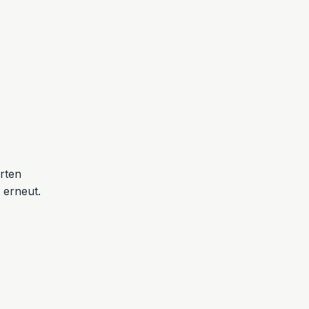
erten
 erneut.