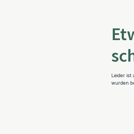
Et
sc
Leider is
wurden be