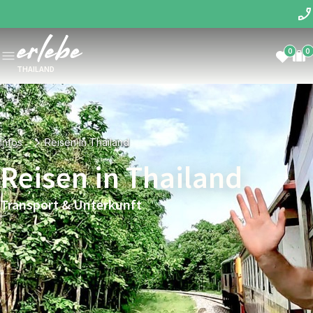
0
0
THAILAND
Infos
Reisen In Thailand
Reisen in Thailand
Transport & Unterkunft