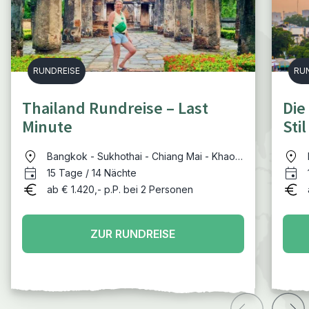
RUNDREISE
RU
Thailand Rundreise – Last
Die
Minute
Stil
Bangkok - Sukhothai - Chiang Mai - Khao
Yai - Hua Hin
15 Tage / 14 Nächte
ab € 1.420,- p.P. bei 2 Personen
ZUR RUNDREISE