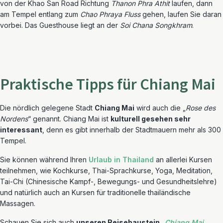
von der Khao San Road Richtung
Thanon Phra Athit
laufen, dann
am Tempel entlang zum
Chao Phraya Fluss
gehen, laufen Sie daran
vorbei. Das Guesthouse liegt an der
Soi Chana Songkhram
.
Praktische Tipps für Chiang Mai
Die nördlich gelegene Stadt
Chiang Mai
wird auch die „
Rose des
Nordens
“ genannt. Chiang Mai ist
kulturell gesehen sehr
interessant
, denn es gibt innerhalb der Stadtmauern mehr als 300
Tempel.
Sie können während Ihren
Urlaub in Thailand
an allerlei Kursen
teilnehmen, wie Kochkurse, Thai-Sprachkurse, Yoga, Meditation,
Tai-Chi (Chinesische Kampf-, Bewegungs- und Gesundheitslehre)
und natürlich auch an Kursen für traditionelle thailändische
Massagen.
Schauen Sie sich auch
unseren Reisebaustein
„
Chiang Mai