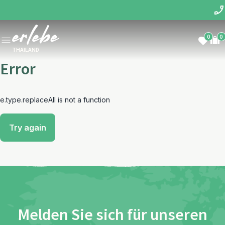
0
0
THAILAND
Error
e.type.replaceAll is not a function
Try again
Melden Sie sich für unseren