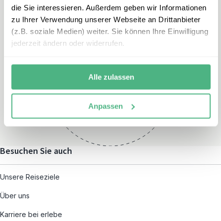
die Sie interessieren. Außerdem geben wir Informationen
zu Ihrer Verwendung unserer Webseite an Drittanbieter
(z.B. soziale Medien) weiter. Sie können Ihre Einwilligung
jederzeit ändern oder widerrufen.
Öffnungszeiten
Montag – Freitag:
Alle zulassen
08:00 – 19:00
und nach individueller
Anpassen
Terminvereinbarung
Besuchen Sie auch
Unsere Reiseziele
Über uns
Karriere bei erlebe