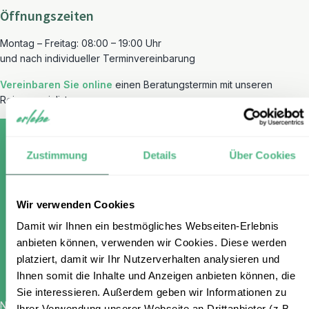
Öffnungszeiten
Montag – Freitag: 08:00 – 19:00 Uhr
und nach individueller Terminvereinbarung
Vereinbaren Sie online
einen Beratungstermin mit unseren
Reisespezialisten.
Zustimmung
Details
Über Cookies
Melden Sie sich für unseren
Wir verwenden Cookies
kostenlosen Newsletter an und
Damit wir Ihnen ein bestmögliches Webseiten-Erlebnis
erhalten Sie einen 100 €
anbieten können, verwenden wir Cookies. Diese werden
Gutschein
platziert, damit wir Ihr Nutzerverhalten analysieren und
Ihnen somit die Inhalte und Anzeigen anbieten können, die
Sie interessieren. Außerdem geben wir Informationen zu
Name
*
Ihrer Verwendung unserer Webseite an Drittanbieter (z.B.