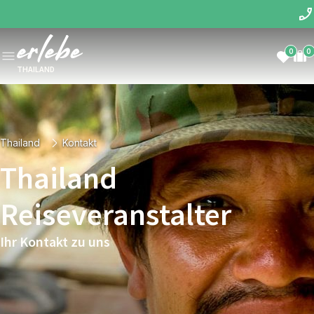
0
0
THAILAND
Thailand
Kontakt
Thailand
Reiseveranstalter
Ihr Kontakt zu uns