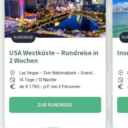
RUNDREISE
RU
USA Westküste – Rundreise in
Ins
2 Wochen
Las Vegas – Zion Nationalpark – Grand
Canyon (South Rim) – Route 66 (Kingman)
14 Tage / 13 Nächte
– Los Angeles - Highway 1 (Morro Bay) –
ab € 1.780,- p.P. bei 2 Personen
San Francisco
ZUR RUNDREISE