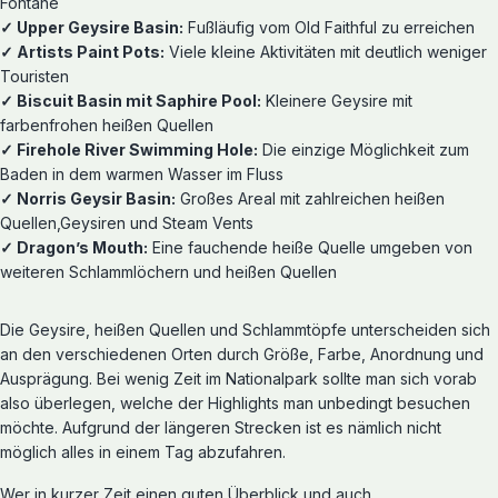
Fontäne
✓
Upper Geysire Basin:
Fußläufig vom Old Faithful zu erreichen
✓
Artists Paint Pots:
Viele kleine Aktivitäten mit deutlich weniger
Touristen
✓
Biscuit Basin mit Saphire Pool:
Kleinere Geysire mit
farbenfrohen heißen Quellen
✓
Firehole River Swimming Hole:
Die einzige Möglichkeit zum
Baden in dem warmen Wasser im Fluss
✓
Norris Geysir Basin:
Großes Areal mit zahlreichen heißen
Quellen,Geysiren und Steam Vents
✓
Dragon’s Mouth:
Eine fauchende heiße Quelle umgeben von
weiteren Schlammlöchern und heißen Quellen
Die Geysire, heißen Quellen und Schlammtöpfe unterscheiden sich
an den verschiedenen Orten durch Größe, Farbe, Anordnung und
Ausprägung. Bei wenig Zeit im Nationalpark sollte man sich vorab
also überlegen, welche der Highlights man unbedingt besuchen
möchte. Aufgrund der längeren Strecken ist es nämlich nicht
möglich alles in einem Tag abzufahren.
Wer in kurzer Zeit einen guten Überblick und auch