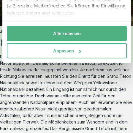
(z.B. soziale Medien) weiter. Sie können Ihre Einwilligung
jederzeit ändern oder widerrufen.
4. Zeit für den Grand Teton
Alle zulassen
Nationalpark einplanen
Anpassen
Der Grand Teton Nationalpark grenzt direkt an den Yellowstone
Nationalpark an. Deshalb sollte bei einem Besuch direkt Zeit für
beide Nationalparks eingeplant werden. Je nachdem aus welcher
Richtung Sie anreisen, mussten Sie den Eintritt für den Grand Teton
Nationalpark sowieso schon auf dem Weg zum Yellowstone
Nationalpark bezahlen. Ein Eingang ist nur nämlich nur durch den
Teton erreichbar. Doch warum sollte man extra Zeit für den
angrenzenden Nationalpark einplanen? Auch hier erwartet Sie eine
atemberaubende Natur, nicht geprägt von geothermalen
Aktivitäten, dafür aber mit malerischen Seen, Bergen und einer
vielfältigen Tierwelt. Die Möglichkeiten zum Wandern sind in dem
Park nahezu grenzenlos. Das Bergmassive Grand Teton mit mehr