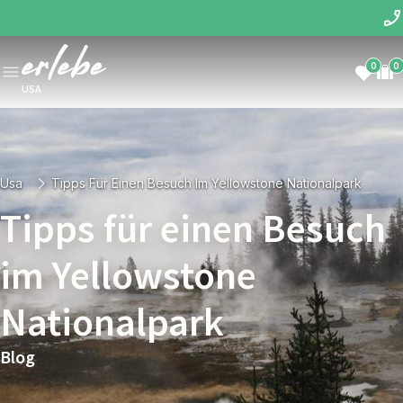
0
0
USA
Usa
Tipps Für Einen Besuch Im Yellowstone Nationalpark
Tipps für einen Besuch
im Yellowstone
Nationalpark
Blog