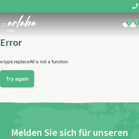
0
0
USA
Error
e.type.replaceAll is not a function
Try again
Melden Sie sich für unseren