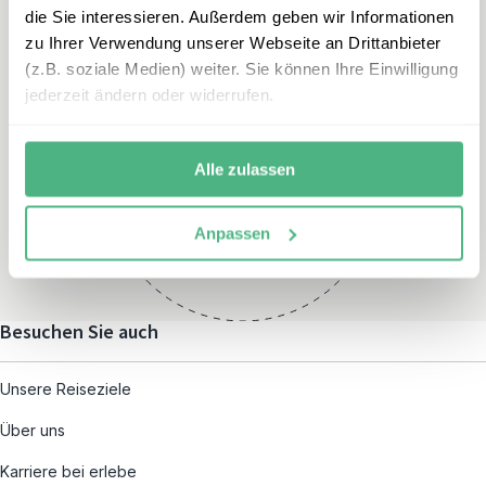
die Sie interessieren. Außerdem geben wir Informationen
zu Ihrer Verwendung unserer Webseite an Drittanbieter
(z.B. soziale Medien) weiter. Sie können Ihre Einwilligung
jederzeit ändern oder widerrufen.
Öffnungszeiten
Montag – Freitag:
Alle zulassen
08:00 – 19:00
und nach individueller
Anpassen
Terminvereinbarung
Besuchen Sie auch
Unsere Reiseziele
Über uns
Karriere bei erlebe