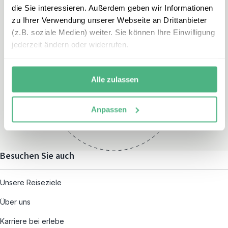
die Sie interessieren. Außerdem geben wir Informationen
zu Ihrer Verwendung unserer Webseite an Drittanbieter
(z.B. soziale Medien) weiter. Sie können Ihre Einwilligung
jederzeit ändern oder widerrufen.
Öffnungszeiten
Montag – Freitag:
Alle zulassen
08:00 – 19:00
und nach individueller
Anpassen
Terminvereinbarung
Besuchen Sie auch
Unsere Reiseziele
Über uns
Karriere bei erlebe