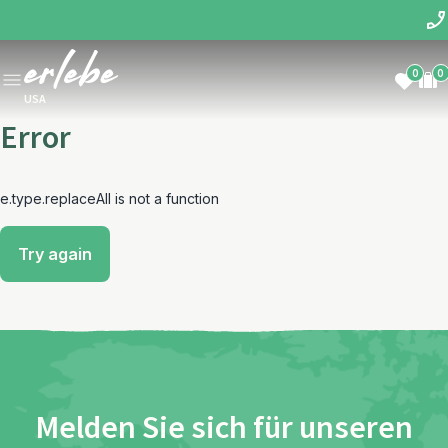
0
0
USA
Error
e.type.replaceAll is not a function
Try again
Melden Sie sich für unseren