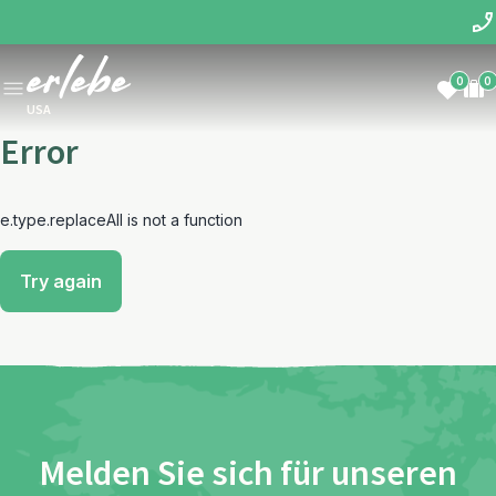
0
0
USA
Error
e.type.replaceAll is not a function
Try again
Melden Sie sich für unseren