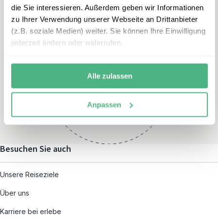
die Sie interessieren. Außerdem geben wir Informationen
zu Ihrer Verwendung unserer Webseite an Drittanbieter
(z.B. soziale Medien) weiter. Sie können Ihre Einwilligung
jederzeit ändern oder widerrufen.
Öffnungszeiten
Montag – Freitag:
Alle zulassen
08:00 – 19:00
und nach individueller
Anpassen
Terminvereinbarung
Besuchen Sie auch
Unsere Reiseziele
Über uns
Karriere bei erlebe