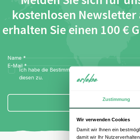
Melden Sie sich für un
kostenlosen Newsletter
erhalten Sie einen 100 € 
Name
*
E-Mail
*
Ich habe die Bestimmungen zum
Datenschutz
gel
diesen zu.
Zustimmung
Anmelden
Wir verwenden Cookies
Damit wir Ihnen ein bestmögl
damit wir Ihr Nutzerverhalten