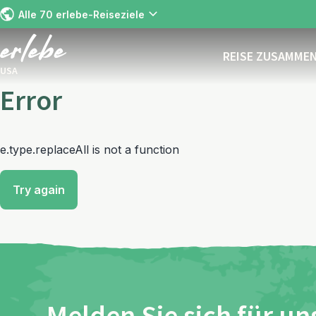
Alle 70 erlebe-Reiseziele
REISE ZUSAMME
USA
Error
e.type.replaceAll is not a function
Try again