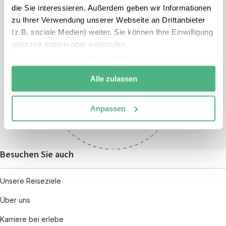
die Sie interessieren. Außerdem geben wir Informationen
zu Ihrer Verwendung unserer Webseite an Drittanbieter
(z.B. soziale Medien) weiter. Sie können Ihre Einwilligung
jederzeit ändern oder widerrufen.
Öffnungszeiten
Montag – Freitag:
Alle zulassen
08:00 – 19:00
und nach individueller
Anpassen
Terminvereinbarung
Besuchen Sie auch
Unsere Reiseziele
Über uns
Karriere bei erlebe