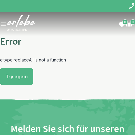
0
0
AUSTRALIEN
Error
e.type.replaceAll is not a function
Try again
Melden Sie sich für unseren