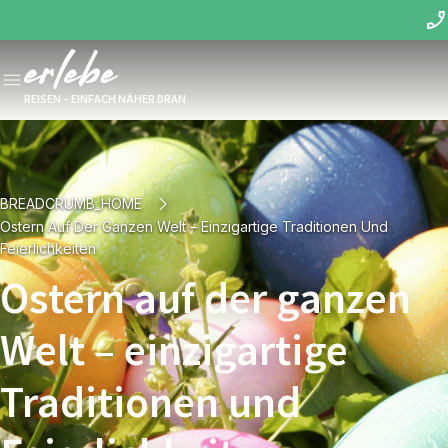
REISEN – EINFACH NÄHER DRAN
BREADCRUMB_HOME
Ostern Auf Der Ganzen Welt – Einzigartige Traditionen Und
Feierlichkeiten
Ostern auf der ganzen
Welt – einzigartige
Traditionen und