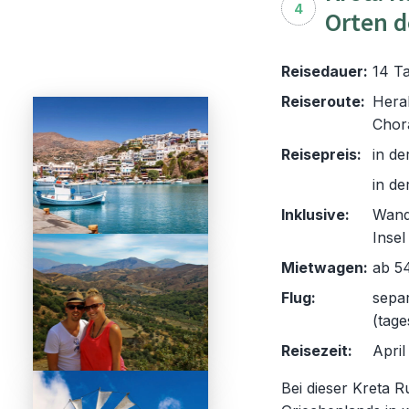
4
Orten d
Reisedauer:
14 Ta
Reiseroute:
Herak
Chor
Reisepreis:
in de
in de
Inklusive:
Wand
Insel
Mietwagen:
ab 54
Flug:
sepa
(tage
Reisezeit:
April
Bei dieser Kreta R