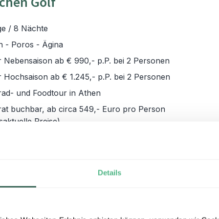
chen Golf
ge / 8 Nächte
n - Poros - Ägina
r Nebensaison ab € 990,- p.P. bei 2 Personen
r Hochsaison ab € 1.245,- p.P. bei 2 Personen
rad- und Foodtour in Athen
rat buchbar, ab circa 549,- Euro pro Person
saktuelle Preise)
 - Oktober
 die Faszination Griechenlands auf einer
e von der pulsierenden Hauptstadt Athen zu den
Details
ischen Inseln führt. Entdecken Sie die perfekte
er Geschichte und idyllischer Inselromantik.
berühmte Sehenswürdigkeiten, genießen Sie die
schaft und erholen Sie sich an malerischen