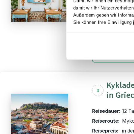
Damit wir Ihnen ein bestmögl
Stränden. Unsere 
damit wir Ihr Nutzerverhalten
Möglichkeit, die k
Außerdem geben wir Informati
der Region in Ihr
Sie können Ihre Einwilligung 
bereit für eine R
ist und Ihnen unv
Kyklade
3
in Grie
Reisedauer:
12 Ta
Reiseroute:
Myko
Reisepreis:
in de