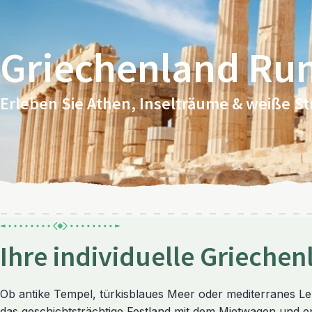
Griechenland Ru
Erleben Sie Athen, Inselträume & weiße S
Ihre individuelle Grieche
Ob antike Tempel, türkisblaues Meer oder mediterranes Lebe
das geschichtsträchtige Festland mit dem Mietwagen und en