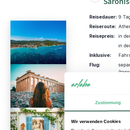
Saronis
Reisedauer:
9 Ta
Reiseroute:
Athe
Reisepreis:
in de
in de
Inklusive:
Fahr
Flug:
sepa
(tage
Reisezeit:
April
Tauchen Sie ein in
Rundreise, die Si
Zustimmung
verträumten Saron
Mischung aus antik
Wir verwenden Cookies
Erkunden Sie welt
lokale Gastfreund