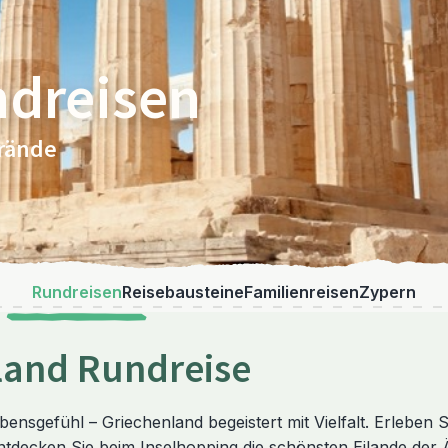
ndreisen
trände
Rundreisen
Reisebausteine
Familienreisen
Zypern
nland Rundreise
nsgefühl – Griechenland begeistert mit Vielfalt. Erleben S
tdecken Sie beim Inselhopping die schönsten Eilande der Ä