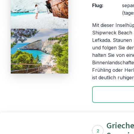
Flug:
sepa
(tage
Mit dieser Inselh
Shipwreck Beach a
Lefkada. Staunen 
und folgen Sie de
halten Sie von ei
Binnenlandschaft
Frühling oder Her
ist deutlich ruhiger
Grieche
2