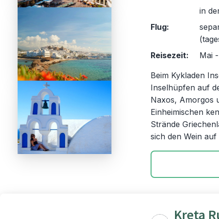
in de
Flug:
sepa
(tage
Reisezeit:
Mai 
Beim Kykladen Inse
Inselhüpfen auf 
Naxos, Amorgos un
Einheimischen ken
Strände Griechenl
sich den Wein auf
Kreta R