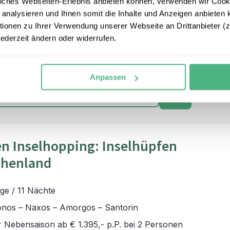
iches Webseiten-Erlebnis anbieten können, verwenden wir Cooki
sorgfältig ausgewählten Routen bieten Ihnen die
 analysieren und Ihnen somit die Inhalte und Anzeigen anbieten k
ulturellen Schätze und die natürliche Schönheit
onen zu Ihrer Verwendung unserer Webseite an Drittanbieter (z.
em eigenen Tempo zu erleben. Machen Sie sich
jederzeit ändern oder widerrufen.
eise, die sowohl entspannend als auch aufregend
ergessliche Eindrücke schenken wird.
Anpassen
+
ZUR RUNDREISE
n Inselhopping: Inselhüpfen
chenland
ge / 11 Nächte
nos – Naxos – Amorgos – Santorin
r Nebensaison ab € 1.395,- p.P. bei 2 Personen