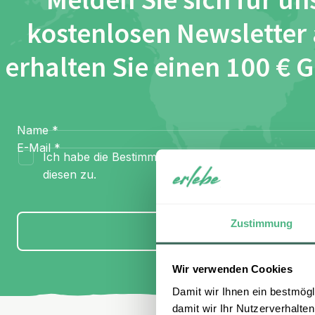
Melden Sie sich für un
kostenlosen Newsletter
erhalten Sie einen 100 € 
Name
*
E-Mail
*
Ich habe die Bestimmungen zum
Datenschutz
gel
diesen zu.
Zustimmung
Anmelden
Wir verwenden Cookies
Damit wir Ihnen ein bestmögl
damit wir Ihr Nutzerverhalten