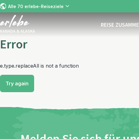
Alle 70 erlebe-Reiseziele
REISE ZUSAMM
KANADA & ALASKA
Error
e.type.replaceAll is not a function
Try again