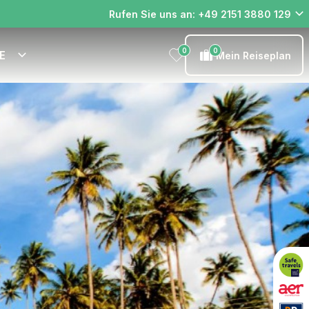
Rufen Sie uns an: +49 2151 3880 129
0
0
E
Mein Reiseplan