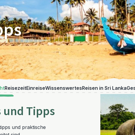
pps
ht
Reisezeit
Einreise
Wissenswertes
Reisen in Sri Lanka
Ges
s und Tipps
etipps und praktische
itet sind.