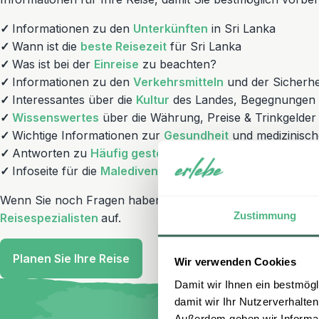
✓
Informationen zu den
Unterkünften
in Sri Lanka
✓
Wann ist die
beste Reisezeit
für Sri Lanka
✓
Was ist bei der
Einreise
zu beachten?
✓
Informationen zu den
Verkehrsmitteln
und der Sicherhe
✓
Interessantes über die
Kultur
des Landes, Begegnungen u
✓
Wissenswertes
über die Währung, Preise & Trinkgelder
✓
Wichtige Informationen zur
Gesundheit
und medizinisch
✓
Antworten zu
Häufig gestellten Fragen
bei Sri Lanka R
✓
Infoseite für die
Malediven
Wenn Sie noch Fragen haben, nehmen Sie einfach Kontakt
Zustimmung
Reisespezialisten
auf.
Planen Sie Ihre Reise
Wir verwenden Cookies
Damit wir Ihnen ein bestmögl
damit wir Ihr Nutzerverhalten
Außerdem geben wir Informati