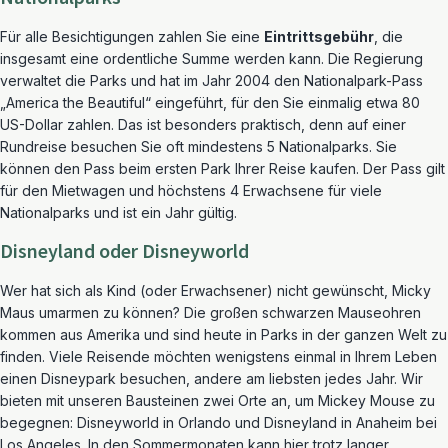
Für alle Besichtigungen zahlen Sie eine
Eintrittsgebühr
, die
insgesamt eine ordentliche Summe werden kann. Die Regierung
verwaltet die Parks und hat im Jahr 2004 den Nationalpark-Pass
„America the Beautiful“ eingeführt, für den Sie einmalig etwa 80
US-Dollar zahlen. Das ist besonders praktisch, denn auf einer
Rundreise besuchen Sie oft mindestens 5 Nationalparks. Sie
können den Pass beim ersten Park Ihrer Reise kaufen. Der Pass gilt
für den Mietwagen und höchstens 4 Erwachsene für viele
Nationalparks und ist ein Jahr gültig.
Disneyland oder Disneyworld
Wer hat sich als Kind (oder Erwachsener) nicht gewünscht, Micky
Maus umarmen zu können? Die großen schwarzen Mauseohren
kommen aus Amerika und sind heute in Parks in der ganzen Welt zu
finden. Viele Reisende möchten wenigstens einmal in Ihrem Leben
einen Disneypark besuchen, andere am liebsten jedes Jahr. Wir
bieten mit unseren Bausteinen zwei Orte an, um Mickey Mouse zu
begegnen: Disneyworld in Orlando und Disneyland in Anaheim bei
Los Angeles. In den Sommermonaten kann hier trotz langer