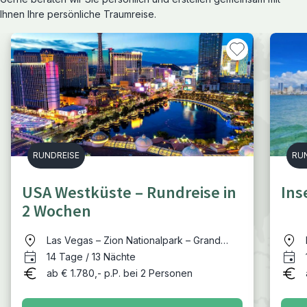
Ihnen Ihre persönliche Traumreise.
RUNDREISE
RU
USA Westküste – Rundreise in
Ins
2 Wochen
Las Vegas – Zion Nationalpark – Grand
Canyon (South Rim) – Route 66 (Kingman)
14 Tage / 13 Nächte
– Los Angeles - Highway 1 (Morro Bay) –
ab € 1.780,- p.P. bei 2 Personen
San Francisco