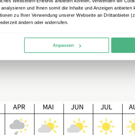
iches Webseiten-Erlebnis anbieten können, verwenden wir Cooki
 analysieren und Ihnen somit die Inhalte und Anzeigen anbieten k
onen zu Ihrer Verwendung unserer Webseite an Drittanbieter (z.
jederzeit ändern oder widerrufen.
r Regen fällt hauptsächlich am Nachmittag. Auf Java ist d
 Im Osten von Java fällt dagegen in der Trockenzeit kaum 
Anpassen
n, ist
zwischen Mai und September
.