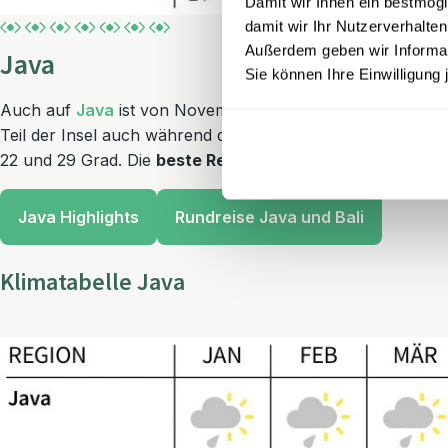
Damit wir Ihnen ein bestmögl
damit wir Ihr Nutzerverhalten
Außerdem geben wir Informati
Java
Sie können Ihre Einwilligung 
Auch auf
Java
ist von November bis März Regenzeit und de
Teil der Insel auch während der Trockenzeit regnen kann.
22 und 29 Grad. Die
beste Reisezeit
, um Java zu besuche
Java Highlights
Rundreise Java und Bali
Klimatabelle Java