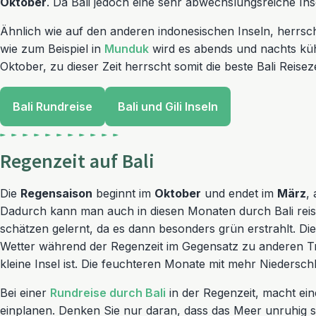
Oktober
. Da Bali jedoch eine sehr abwechslungsreiche Inse
Ähnlich wie auf den anderen indonesischen Inseln, herrsch
wie zum Beispiel in
Munduk
wird es abends und nachts kühl
Oktober, zu dieser Zeit herrscht somit die beste Bali Reis
Bali Rundreise
Bali und Gili Inseln
Regenzeit auf Bali
Die
Regensaison
beginnt im
Oktober
und endet im
März
,
Dadurch kann man auch in diesen Monaten durch Bali reisen
schätzen gelernt, da es dann besonders grün erstrahlt. D
Wetter während der Regenzeit im Gegensatz zu anderen Trop
kleine Insel ist. Die feuchteren Monate mit mehr Niedersc
Bei einer
Rundreise durch Bali
in der Regenzeit, macht ein
einplanen. Denken Sie nur daran, dass das Meer unruhig s