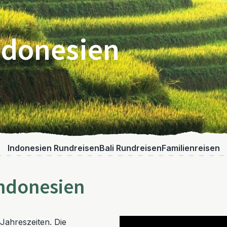
ndonesien
Indonesien Rundreisen
Bali Rundreisen
Familienreisen
 Indonesien
 Jahreszeiten. Die