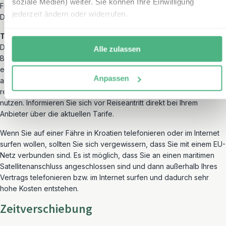
soziale Medien) weiter. Sie können Ihre Einwilligung
Fragen Sie auch Ihren Mobilfunk-Anbieter, wie groß Ihr inkludiertes
jederzeit ändern oder widerrufen.
Datenvolumen für Kroatien, Slowenien und Montenegro ist.
Telefonieren
Das Mobilfunknetz in Kroatien, Slowenien, Montenegro und
Alle zulassen
Bosnien und Herzegowina ist sehr gut ausgebaut, fast überall gibt
es hervorragenden Empfang. Sie können dort mit Ihrem Handy
Anpassen
anbieterübergreifend meist zu den Konditionen Ihres eigenen,
regulären Inlandstarifs telefonieren und Ihr mobiles Datenvolumen
nutzen. Informieren Sie sich vor Reiseantritt direkt bei Ihrem
Anbieter über die aktuellen Tarife.
Wenn Sie auf einer Fähre in Kroatien telefonieren oder im Internet
surfen wollen, sollten Sie sich vergewissern, dass Sie mit einem EU-
Netz verbunden sind. Es ist möglich, dass Sie an einen maritimen
Satellitenanschluss angeschlossen sind und dann außerhalb Ihres
Vertrags telefonieren bzw. im Internet surfen und dadurch sehr
hohe Kosten entstehen.
Zeitverschiebung