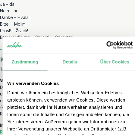
Ja – da
Nein – ne
Danke – Hvala!
Bitte! – Molim!
Prost! – Živjeli!
Entschuldigung – Oprosti,… Oprostite,…
Kommunikation in Kroatien, Slowenien
Zustimmung
Details
Über Cookies
und Montenegro
W-LAN
Wir verwenden Cookies
Das HotSpot Netz in Kroatien, Slowenien, Montenegro und Bosnien
Damit wir Ihnen ein bestmögliches Webseiten-Erlebnis
und Herzegowina ist recht gut ausgebaut, so dass Sie sich über
anbieten können, verwenden wir Cookies. Diese werden
einen der zahlreichen HotSpot-Standorte vor Ort oder ein
platziert, damit wir Ihr Nutzerverhalten analysieren und
(kostenloses) WLAN einwählen können, das viele Cafés und
Restaurants ihren Gästen anbieten.
Ihnen somit die Inhalte und Anzeigen anbieten können, die
Sie interessieren. Außerdem geben wir Informationen zu
In den meisten Unterkünften können Sie während Ihrer
Kroatien
Ihrer Verwendung unserer Webseite an Drittanbieter (z.B.
Reise
kostenfrei das dortige W-LAN nutzen.