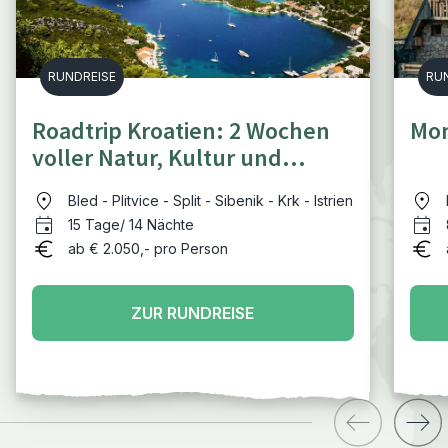
RUNDREISE
RU
Roadtrip Kroatien: 2 Wochen
Mon
voller Natur, Kultur und
Entspannung
Bled - Plitvice - Split - Sibenik - Krk - Istrien
15 Tage/ 14 Nächte
ab € 2.050,- pro Person
ZUR RUNDREISE