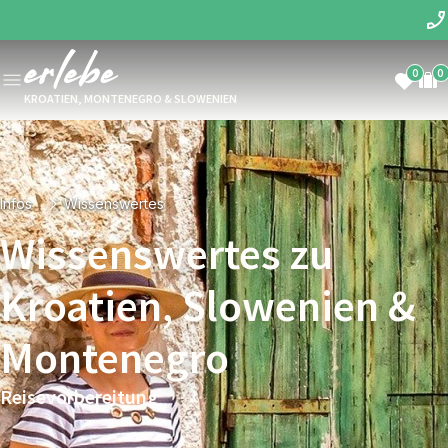
0
0
KROATIEN, MONTENEGRO & SLOWENIEN
Infos
Wissenswertes
Wissenswertes zu
Kroatien, Slowenien &
Montenegro
Reisevorbereitung