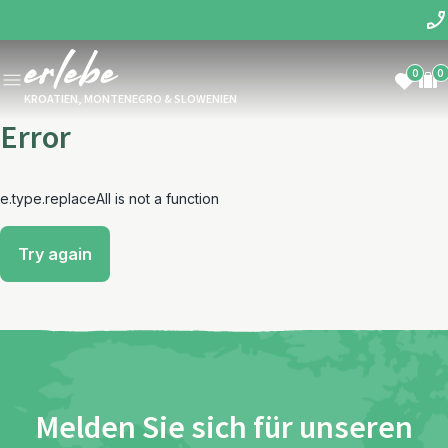
0
0
KROATIEN, MONTENEGRO & SLOWENIEN
Error
e.type.replaceAll is not a function
Try again
Melden Sie sich für unseren