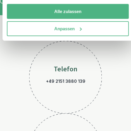
Alle zulassen
Kontaktieren Sie uns
Anpassen
Telefon
+49 2151 3880 139