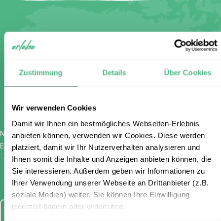
Melden Sie sich für unseren
kostenlosen Newsletter an und
Zustimmung
Details
Über Cookies
erhalten Sie einen 100 €
Gutschein
Wir verwenden Cookies
Damit wir Ihnen ein bestmögliches Webseiten-Erlebnis
Name
*
anbieten können, verwenden wir Cookies. Diese werden
E-Mail
*
platziert, damit wir Ihr Nutzerverhalten analysieren und
Ich habe die Bestimmungen zum Datenschutz
Ihnen somit die Inhalte und Anzeigen anbieten können, die
(www.erlebe.de/datenschutz/) gelesen und stimme diesen
Sie interessieren. Außerdem geben wir Informationen zu
zu.
Ihrer Verwendung unserer Webseite an Drittanbieter (z.B.
soziale Medien) weiter. Sie können Ihre Einwilligung
jederzeit ändern oder widerrufen.
Anmelden