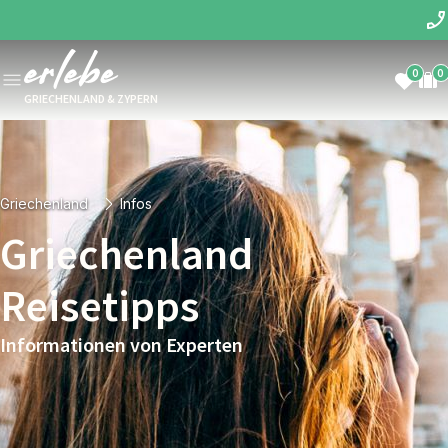
0
0
GRIECHENLAND & ZYPERN
Griechenland
Infos
Griechenland
Reisetipps
Informationen von Experten