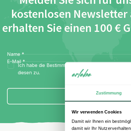
Melden Sie sich für un
kostenlosen Newsletter
erhalten Sie einen 100 € 
Name
*
E-Mail
*
Ich habe die Bestimmungen zum
Datenschutz
gel
diesen zu.
Zustimmung
Anmelden
Wir verwenden Cookies
Damit wir Ihnen ein bestmögl
damit wir Ihr Nutzerverhalten