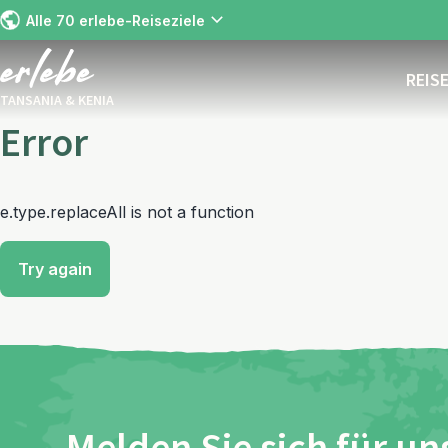
Alle 70 erlebe-Reiseziele
REIS
TANSANIA & KENIA
Error
e.type.replaceAll is not a function
Try again