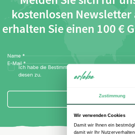
Melden Sie sich für un
kostenlosen Newsletter
erhalten Sie einen 100 € 
Name
*
E-Mail
*
Ich habe die Bestimmungen zum
Datenschutz
gel
diesen zu.
Zustimmung
Anmelden
Wir verwenden Cookies
Damit wir Ihnen ein bestmögl
damit wir Ihr Nutzerverhalten