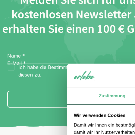
Melden Sie sich für un
kostenlosen Newsletter
erhalten Sie einen 100 € 
Name
*
E-Mail
*
Ich habe die Bestimmungen zum
Datenschutz
gel
diesen zu.
Zustimmung
Anmelden
Wir verwenden Cookies
Damit wir Ihnen ein bestmögl
damit wir Ihr Nutzerverhalten