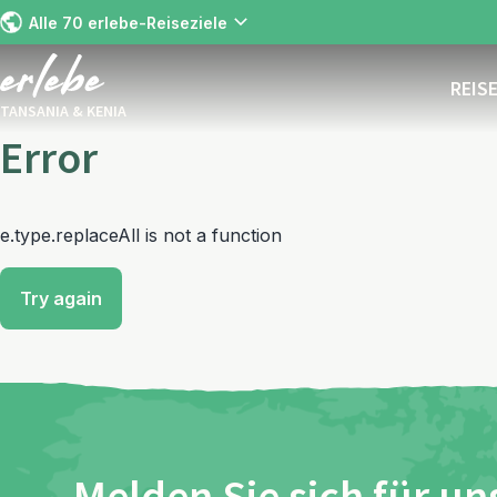
Alle 70 erlebe-Reiseziele
REIS
TANSANIA & KENIA
Error
e.type.replaceAll is not a function
Try again