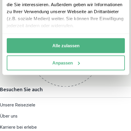
die Sie interessieren. Außerdem geben wir Informationen
zu Ihrer Verwendung unserer Webseite an Drittanbieter
(z.B. soziale Medien) weiter. Sie können Ihre Einwilligung
jederzeit ändern oder widerrufen.
Öffnungszeiten
Montag – Freitag:
Alle zulassen
08:00 – 19:00
und nach individueller
Anpassen
Terminvereinbarung
Besuchen Sie auch
Unsere Reiseziele
Über uns
Karriere bei erlebe