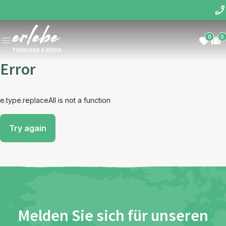
0
0
TANSANIA & KENIA
Error
e.type.replaceAll is not a function
Try again
Melden Sie sich für unseren