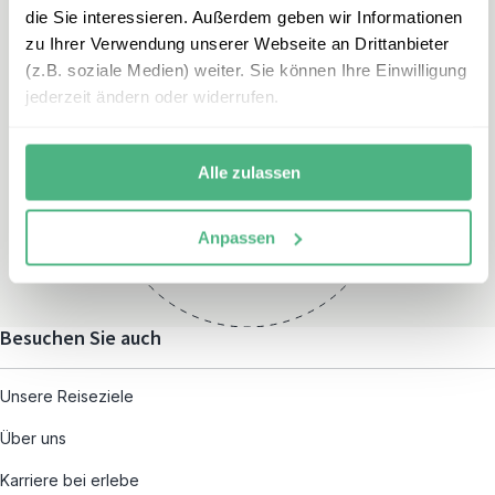
die Sie interessieren. Außerdem geben wir Informationen
zu Ihrer Verwendung unserer Webseite an Drittanbieter
(z.B. soziale Medien) weiter. Sie können Ihre Einwilligung
jederzeit ändern oder widerrufen.
Öffnungszeiten
Montag – Freitag:
Alle zulassen
08:00 – 19:00
und nach individueller
Anpassen
Terminvereinbarung
Besuchen Sie auch
Unsere Reiseziele
Über uns
Karriere bei erlebe