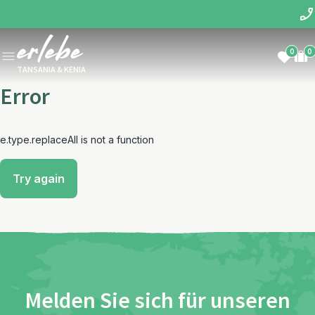
0
0
TANSANIA & KENIA
Error
e.type.replaceAll is not a function
Try again
Melden Sie sich für unseren